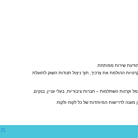
תודעת שירות מפותחת. 
צוות חדר המסחר  עומד לרשותך במתן כל השירותים והפתרונות לביצוע עסקאות בשוק ההון ביעילות, במהירות, במקצועיות, באמינות ובדיסקרטיות ההולמת את צרכיך, תוך ניצול תנודות השוק לתועלת 
"מאה-נט" משרתת לקוחות רבים בשוק ההון, קטנים כגדולים, ובהם משקיעים פרטיים, גופים מוסדיים – חברות ביטוח, קרנות פנסיה, קופות גמל וקרנות השתלמות – חברות ציבוריות, בעלי עניין, בנקים, 
ן מענה לדרישות המיוחדות של כל לקוח ולקוח.
הי