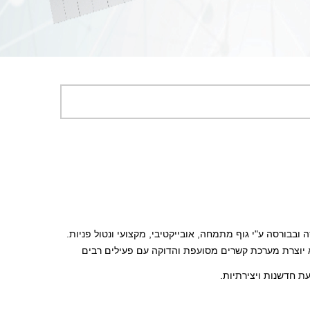
ובבורסה ע"י גוף מתמחה, אובייקטיבי, מקצועי ונטול פניות.
מאז הפכה "מאה" לסיפור הצלחה מקומי וריכזה חלק נכבד מהמסחר בני"ע, בבורסה ומחוץ לה, בנפחים של מיליארדי שקלים בשנה, תוך שהיא יוצרת מערכת קשרים מסועפת והדוקה עם פעילים רבים 
ת חדשנות ויצירתיות.