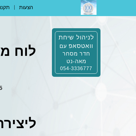
הצעות
תקנון
לניהול שיחת
וואטסאפ
עם
לוח מו
חדר מסחר
מאה-נט
054-3336777
25 שנו
ליצירת