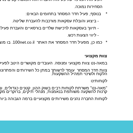
    הסחירות נמוכה. 
*    בנוסף, פעיל חדר המסחר בתחומים הבאים: 
       - ביצוע והובלת עסקאות מורכבות להעברת שליטה.
       - תיווך בעסקאות לרכישת שלדים בורסאיים והעברת פעילו
       - ליווי הצעות רכש.
*   כמו כן, מפעיל חדר המסחר את האתר  100net.co.il. בו מוצגות הצעות קניה ומכירה של ני"ע 
צוות מקצועי
במאה-נט צוות מקצועי ומנוסה. העובדים מקושרים היטב לפעילי
הלקוח ולשינוי תמהיל ההשקעות.
לקוחותינו
קרנות להשקעה משותפת בנאמנות, מנהלי תיקים, ברוקרים מקומ
לקוחות החברה נהנים משירותים מקצועיים ברמה הגבוהה ביותר, י